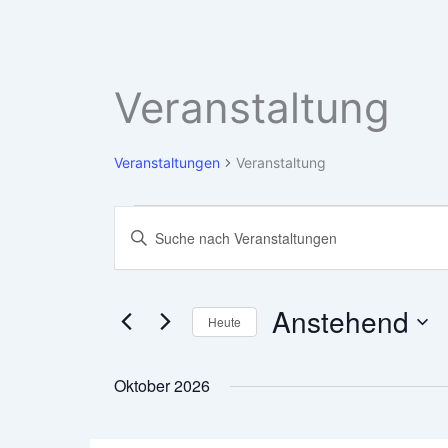
Veranstaltung
Veranstaltungen
Veranstaltung
Veranstaltungen
Veranstaltungen
Bitte
Suche
Schlüsselwort
eingeben.
und
Suche
Ansichten,
nach
Anstehend
Heute
Navigation
Veranstaltungen
Schlüsselwort.
Datum
wählen.
Oktober 2026